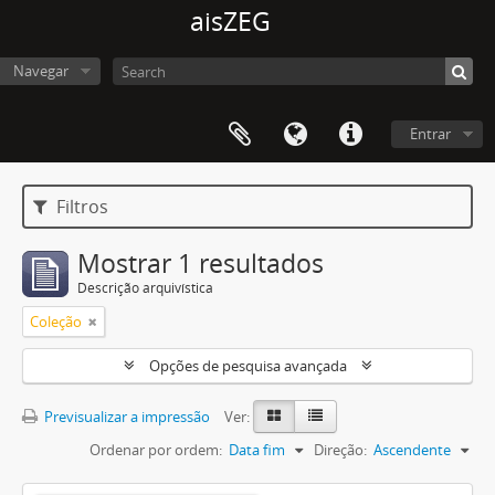
aisZEG
Navegar
Entrar
Filtros
Mostrar 1 resultados
Descrição arquivística
Coleção
Opções de pesquisa avançada
Previsualizar a impressão
Ver:
Ordenar por ordem:
Data fim
Direção:
Ascendente