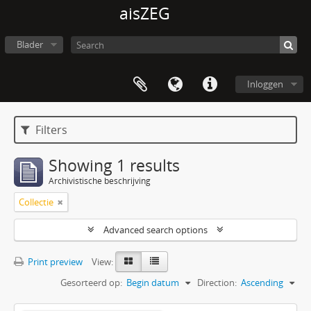
aisZEG
Blader
Inloggen
Filters
Showing 1 results
Archivistische beschrijving
Collectie
Advanced search options
Print preview
View:
Gesorteerd op:
Begin datum
Direction:
Ascending