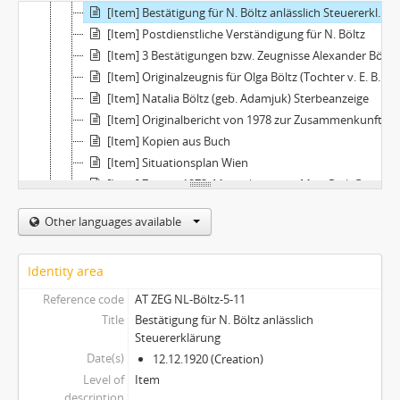
[Item] Bestätigung für N. Böltz anlässlich Steuererklärung
[Item] Postdienstliche Verständigung für N. Böltz
[Item] 3 Bestätigungen bzw. Zeugnisse Alexander Böltz betreffend
[Item] Originalzeugnis für Olga Böltz (Tochter v. E. Böltz) anlässlich Pensionierung
[Item] Natalia Böltz (geb. Adamjuk) Sterbeanzeige
[Item] Originalbericht von 1978 zur Zusammenkunft nach 60 Jahren
[Item] Kopien aus Buch
[Item] Situationsplan Wien
[Item] Zypern 1972: Manuskript von Mag. Phil. Gerhard Buchigner, Oberst a. D.
[Item] Eingabe M. Klicpera an das öst. Verteidiungsministerium + Unterlagen zur Bewertung dt. Armeeen
Other languages available
[File] Presse/-mitteilungen
[File] Sachobjekte
[File] Grüne Mappe "Odessa" (diverse Unterlagen)
Identity area
Reference code
AT ZEG NL-Böltz-5-11
Title
Bestätigung für N. Böltz anlässlich
Steuererklärung
Date(s)
12.12.1920 (Creation)
Level of
Item
description