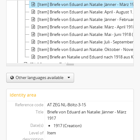
[Item] Briefe von Eduard an Natalie: Jänner - März 1917
[Item] Briefe von Eduard an Natalie: April - August 1917
[Item] Briefe von Eduard an Natalie: Jänner - Februar 1918
[Item] Briefe von Eduard an Natalie: März - April 1918
[Item] Briefe von Eduard an Natalie: Mai - Juni 1918 (Odessa)
[Item] Briefe von Eduard an Natalie: Juli - September 1918
[Item] Briefe von Eduard an Natalie: Oktober - November 1918
[Item] Briefe an Natalie und Eduard nach 1918 aus Kazan
[File] Sonstiges, Teil 1
[File] Sonstiges, Teil 2
Other languages available
[File] Presse/-mitteilungen
[File] Sachobjekte
[File] Grüne Mappe "Odessa" (diverse Unterlagen)
Identity area
Reference code
AT ZEG NL-Böltz-3-15
Title
Briefe von Eduard an Natalie: Jänner - März
1917
Date(s)
1917 (Creation)
Level of
Item
description