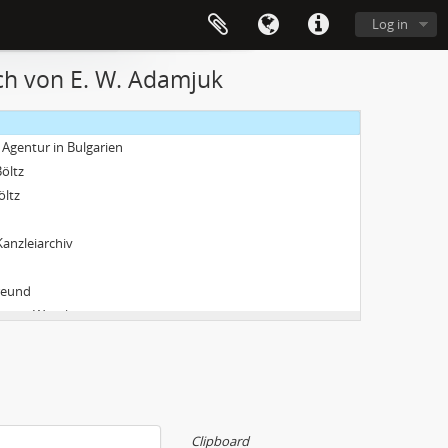
Log in
sch von E. W. Adamjuk
mec
+ Auszug über Eigentum
l. Agentur in Bulgarien
Böltz
öltz
anzleiarchiv
Freund
eister Wacek
Clipboard