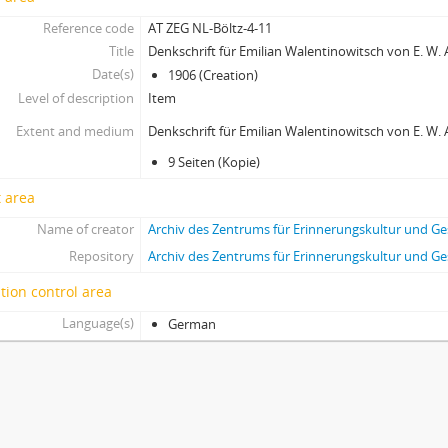
Reference code
AT ZEG NL-Böltz-4-11
Title
Denkschrift für Emilian Walentinowitsch von E. W
Date(s)
1906 (Creation)
Level of description
Item
Extent and medium
Denkschrift für Emilian Walentinowitsch von E. W
9 Seiten (Kopie)
 area
Name of creator
Archiv des Zentrums für Erinnerungskultur und G
Repository
Archiv des Zentrums für Erinnerungskultur und G
tion control area
Language(s)
German