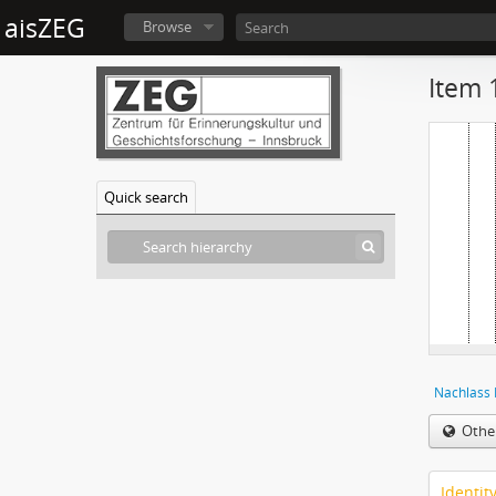
aisZEG
Browse
Item 
Quick search
Nachlass 
Othe
Identit