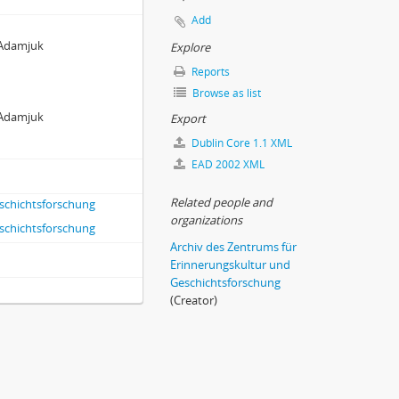
Add
. Adamjuk
Explore
Reports
Browse as list
. Adamjuk
Export
Dublin Core 1.1 XML
EAD 2002 XML
Related people and
eschichtsforschung
organizations
eschichtsforschung
Archiv des Zentrums für
Erinnerungskultur und
Geschichtsforschung
(Creator)