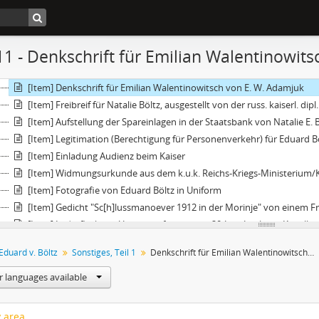
[Item] Bestätigung für E. Böltz über erhalt von 28.000 Gulden
[Item] Dokumente Vermälungsanzeige mit Foto
[Item] Schulurkunde Eduard Böltz
11 - Denkschrift für Emilian Walentinowit
[Item] Feldpostkorrespondenzkarte und Landwehrpass von Josef Si
[Item] Testament E. W. Adamjuk zugunsten der Natalia A. (Tochter) 
[Item] Denkschrift für Emilian Walentinowitsch von E. W. Adamjuk
[Item] Freibreif für Natalie Böltz, ausgestellt von der russ. kaiserl. dip
[Item] Aufstellung der Spareinlagen in der Staatsbank von Natalie E. 
[Item] Legitimation (Berechtigung für Personenverkehr) für Eduard B
[Item] Einladung Audienz beim Kaiser
[Item] Widmungsurkunde aus dem k.u.k. Reichs-Kriegs-Ministerium/K
[Item] Fotografie von Eduard Böltz in Uniform
[Item] Gedicht "Sc[h]lussmanoever 1912 in der Morinje" von einem 
[Item] Lederfleck mit Unterschriften wegen 20-Jahr-Jubiläum Kapellm
[Item] Kopie des österreichsichen Ultimatums
Eduard v. Böltz
Sonstiges, Teil 1
Denkschrift für Emilian Walentinowitsch von E. W. Adamjuk
[File] Sonstiges, Teil 2
[File] Presse/-mitteilungen
r languages available
[File] Sachobjekte
[File] Grüne Mappe "Odessa" (diverse Unterlagen)
y area