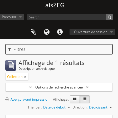
aisZEG
Parcourir
Ouverture de session
Filtres
Affichage de 1 résultats
Description archivistique
Collection
Options de recherche avancée
Aperçu avant impression
Affichage :
Trier par:
Date de début
Direction:
Décroissant