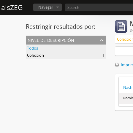
aisZEG
Navegar
Restringir resultados por:
De
nivel de descripción
Colecció
Todos
Colección
1
Imprimi
Nachl
Nachla