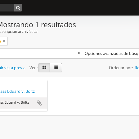
Mostrando 1 resultados
scripción archivística
n
Opciones avanzadas de bús
r vista previa
Ver :
Ordenar por:
Re
ass Eduard v. Böltz
ss Eduard v. Böltz