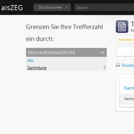
aisZEG
Durchsuchen
1
Grenzen Sie Ihre Trefferzahl
A
ein durch:
Sammlu
erschließungsstufe
Alle
Druckv
Sammlung
1
Nachl
Nachla