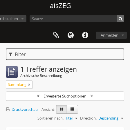
aisZEG
rchsuchen
Anmelden
Filter
1 Treffer anzeigen
Archivische Beschreibung
Sammlung
Erweiterte Suchoptionen
Druckvorschau
Ansicht:
Sortieren nach:
Titel
Direction:
Descending