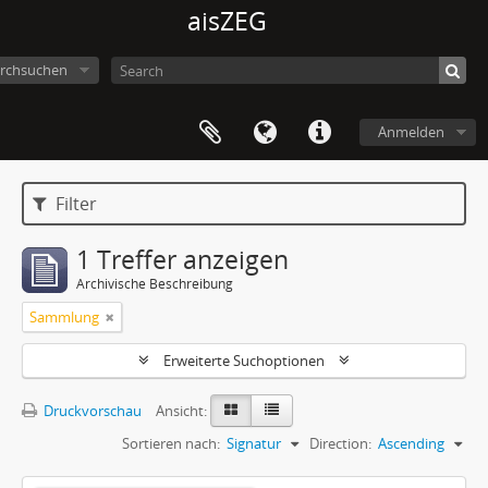
aisZEG
rchsuchen
Anmelden
Filter
1 Treffer anzeigen
Archivische Beschreibung
Sammlung
Erweiterte Suchoptionen
Druckvorschau
Ansicht:
Sortieren nach:
Signatur
Direction:
Ascending