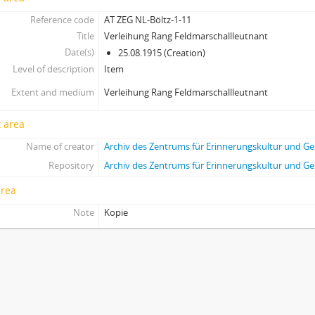
Reference code
AT ZEG NL-Böltz-1-11
Title
Verleihung Rang Feldmarschallleutnant
Date(s)
25.08.1915 (Creation)
Level of description
Item
Extent and medium
Verleihung Rang Feldmarschallleutnant
 area
Name of creator
Archiv des Zentrums für Erinnerungskultur und G
Repository
Archiv des Zentrums für Erinnerungskultur und G
area
Note
Kopie