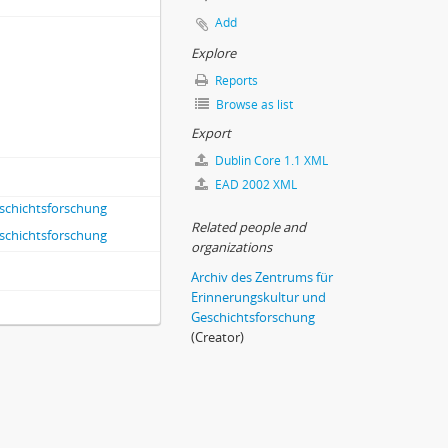
Add
Explore
Reports
Browse as list
Export
Dublin Core 1.1 XML
EAD 2002 XML
eschichtsforschung
Related people and
eschichtsforschung
organizations
Archiv des Zentrums für
Erinnerungskultur und
Geschichtsforschung
(Creator)