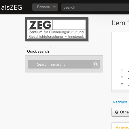
aisZEG
Browse
Item 
Quick search
Nachlass 
Othe
Identit