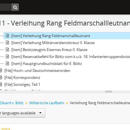
[Item] Bestätigung Roter-Adler-Orden II. Klasse
[Item] Verleihung Franz-Joseph-Orden
[Item] 5 Tischreden zum Ausscheiden des Regimentskommandanten 
11 - Verleihung Rang Feldmarschallleutnan
[Item] Begutachtungsblätter, Dienstbeschreibung, Hauptbericht
[Item] Verleihung Kommandeurskreuz
[Item] Verleihung Rang Feldmarschallleutnant
[Item] Verleihung Militärverdienstkreuz II. Klasse
[Item] Besitzzeugnis Eisernes Kreuz II. Klasse
[Item] Reservatbefehl für Böltz vom k.u.k. 18. Infanterietruppendi
[Item] Hauptgrundbuchsblatt für E. Böltz
[File] Hoch- und Deutschmeisterorden
[File] Korrespondenz
[File] Sonstiges, Teil 1
[File] Sonstiges, Teil 2
[File] Presse/-mitteilungen
Eduard v. Böltz
Militärische Laufbahn
Verleihung Rang Feldmarschallleutna
[File] Sachobjekte
[File] Grüne Mappe "Odessa" (diverse Unterlagen)
r languages available
y area