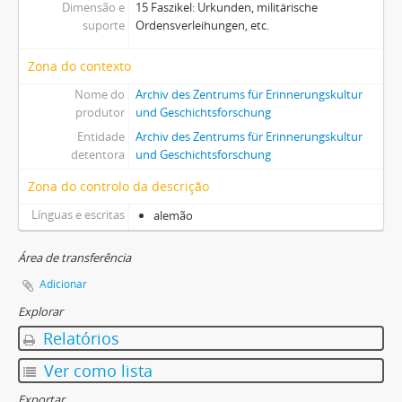
[Pasta/Processo] Sonstiges, Teil 1
Dimensão e
15 Faszikel: Urkunden, militärische
suporte
[Pasta/Processo] Sonstiges, Teil 2
Ordensverleihungen, etc.
[Pasta/Processo] Presse/-mitteilungen
Zona do contexto
[Pasta/Processo] Sachobjekte
[Pasta/Processo] Grüne Mappe "Odessa" (diverse Unterlagen)
Nome do
Archiv des Zentrums für Erinnerungskultur
produtor
und Geschichtsforschung
Entidade
Archiv des Zentrums für Erinnerungskultur
detentora
und Geschichtsforschung
Zona do controlo da descrição
Línguas e escritas
alemão
Área de transferência
Adicionar
Explorar
Relatórios
Ver como lista
Exportar