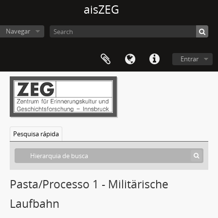
aisZEG
Navegar
Entrar
Pesquisa rápida
Pasta/Processo 1 - Militärische
Laufbahn
[Coleção] Nachlass Eduard v. Böltz