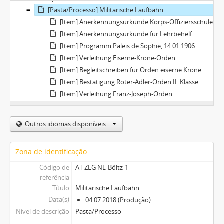
[Pasta/Processo] Militärische Laufbahn
[Item] Anerkennungsurkunde Korps-Offiziersschule Pressburg
[Item] Anerkennungsurkunde für Lehrbehelf
[Item] Programm Paleis de Sophie, 14.01.1906
[Item] Verleihung Eiserne-Krone-Orden
[Item] Begleitschreiben für Orden eiserne Krone
[Item] Bestätigung Roter-Adler-Orden II. Klasse
[Item] Verleihung Franz-Joseph-Orden
[Item] 5 Tischreden zum Ausscheiden des Regimentskommandanten Böltz
[Item] Begutachtungsblätter, Dienstbeschreibung, Hauptbericht
Outros idiomas disponíveis
[Item] Verleihung Kommandeurskreuz
[Item] Verleihung Rang Feldmarschallleutnant
Zona de identificação
[Item] Verleihung Militärverdienstkreuz II. Klasse
[Item] Besitzzeugnis Eisernes Kreuz II. Klasse
Código de
AT ZEG NL-Böltz-1
referência
[Item] Reservatbefehl für Böltz vom k.u.k. 18. Infanterietruppendivisionskommando
Título
Militärische Laufbahn
[Item] Hauptgrundbuchsblatt für E. Böltz
Data(s)
04.07.2018 (Produção)
[Pasta/Processo] Hoch- und Deutschmeisterorden
Nível de descrição
Pasta/Processo
[Pasta/Processo] Korrespondenz