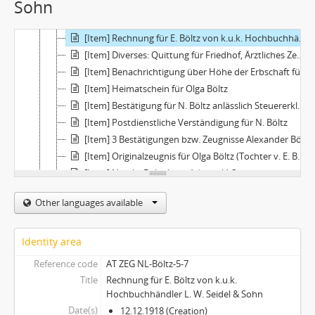
Sohn
[Item] Kommandotagebücher 2 Stück
[Item] Telegramm an N. Böltz nach Sarajewo aus Kazan über Gesundheitszustand der Mutter
[Item] Rechnung für E. Böltz von k.u.k. Hochbuchhändler L. W. Seidel & Sohn
[Item] Diverses: Quittung für Friedhof, Ärztliches Zeugnis, Totenschein
[Item] Benachrichtigung über Höhe der Erbschaft für N. Böltz
[Item] Heimatschein für Olga Böltz
[Item] Bestätigung für N. Böltz anlässlich Steuererklärung
[Item] Postdienstliche Verständigung für N. Böltz
[Item] 3 Bestätigungen bzw. Zeugnisse Alexander Böltz betreffend
[Item] Originalzeugnis für Olga Böltz (Tochter v. E. Böltz) anlässlich Pensionierung
[Item] Natalia Böltz (geb. Adamjuk) Sterbeanzeige
[Item] Originalbericht von 1978 zur Zusammenkunft nach 60 Jahren
Other languages available
[Item] Kopien aus Buch
[Item] Situationsplan Wien
[Item] Zypern 1972: Manuskript von Mag. Phil. Gerhard Buchigner, Oberst a. D.
Identity area
[Item] Eingabe M. Klicpera an das öst. Verteidiungsministerium + Unterlagen zur Bewertung dt. Armeeen
Reference code
AT ZEG NL-Böltz-5-7
[File] Presse/-mitteilungen
Title
Rechnung für E. Böltz von k.u.k.
[File] Sachobjekte
Hochbuchhändler L. W. Seidel & Sohn
[File] Grüne Mappe "Odessa" (diverse Unterlagen)
Date(s)
12.12.1918 (Creation)