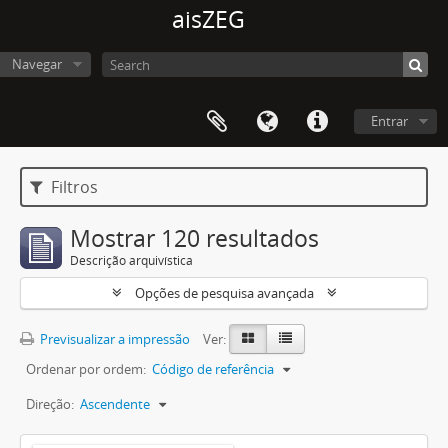
aisZEG
Navegar
Entrar
Filtros
Mostrar 120 resultados
Descrição arquivística
Opções de pesquisa avançada
Previsualizar a impressão
Ver:
Ordenar por ordem:
Código de referência
Direção:
Ascendente