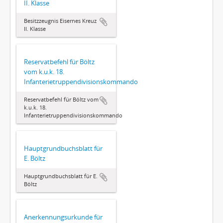
II. Klasse
Besitzzeugnis Eisernes Kreuz
II. Klasse
Reservatbefehl für Böltz
vom k.u.k. 18.
Infanterietruppendivisionskommando
Reservatbefehl für Böltz vom
k.u.k. 18.
Infanterietruppendivisionskommando
Hauptgrundbuchsblatt für
E. Böltz
Hauptgrundbuchsblatt für E.
Böltz
Anerkennungsurkunde für