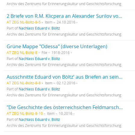
Archiv des Zentrums für Erinnerungskultur und Geschichtsforschung
2 Briefe von R.M. Klicpera an Alexander Surilov von Oktober 2016
AT ZEG NL-Böltz-8-5
Item
24.10.2016
Part of
Nachlass Eduard v. Böltz
Archiv des Zentrums für Erinnerungskultur und Geschichtsforschung
Grüne Mappe "Odessa" (diverse Unterlagen)
AT ZEG NL-Böltz-8
File
1918-2016
Part of
Nachlass Eduard v. Böltz
Archiv des Zentrums für Erinnerungskultur und Geschichtsforschung
Ausschnitte Eduard von Böltz' aus Briefen an seine Frau Natalie
AT ZEG NL-Böltz-8-8
Item
02.12.2016
Part of
Nachlass Eduard v. Böltz
Archiv des Zentrums für Erinnerungskultur und Geschichtsforschung
"Die Geschichte des österreichsichen Feldmarschalls und Gouverneurs von Odessa" - Artikel
AT ZEG NL-Böltz-8-10
Item
10.2016
Part of
Nachlass Eduard v. Böltz
Archiv des Zentrums für Erinnerungskultur und Geschichtsforschung