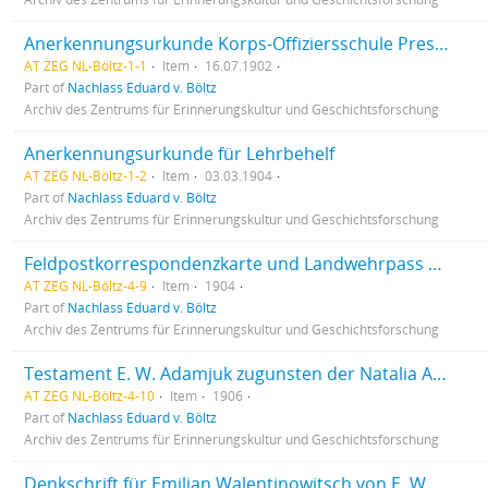
Anerkennungsurkunde Korps-Offiziersschule Pressburg
AT ZEG NL-Böltz-1-1
Item
16.07.1902
Part of
Nachlass Eduard v. Böltz
Archiv des Zentrums für Erinnerungskultur und Geschichtsforschung
Anerkennungsurkunde für Lehrbehelf
AT ZEG NL-Böltz-1-2
Item
03.03.1904
Part of
Nachlass Eduard v. Böltz
Archiv des Zentrums für Erinnerungskultur und Geschichtsforschung
Feldpostkorrespondenzkarte und Landwehrpass von Josef Simec
AT ZEG NL-Böltz-4-9
Item
1904
Part of
Nachlass Eduard v. Böltz
Archiv des Zentrums für Erinnerungskultur und Geschichtsforschung
Testament E. W. Adamjuk zugunsten der Natalia A. (Tochter) + Auszug über Eigentum
AT ZEG NL-Böltz-4-10
Item
1906
Part of
Nachlass Eduard v. Böltz
Archiv des Zentrums für Erinnerungskultur und Geschichtsforschung
Denkschrift für Emilian Walentinowitsch von E. W. Adamjuk