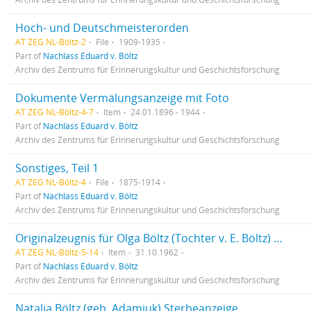
Hoch- und Deutschmeisterorden
AT ZEG NL-Böltz-2
File
1909-1935
Part of
Nachlass Eduard v. Böltz
Archiv des Zentrums für Erinnerungskultur und Geschichtsforschung
Dokumente Vermälungsanzeige mit Foto
AT ZEG NL-Böltz-4-7
Item
24.01.1896 - 1944
Part of
Nachlass Eduard v. Böltz
Archiv des Zentrums für Erinnerungskultur und Geschichtsforschung
Sonstiges, Teil 1
AT ZEG NL-Böltz-4
File
1875-1914
Part of
Nachlass Eduard v. Böltz
Archiv des Zentrums für Erinnerungskultur und Geschichtsforschung
Originalzeugnis für Olga Böltz (Tochter v. E. Böltz) anlässlich Pensionierung
AT ZEG NL-Böltz-5-14
Item
31.10.1962
Part of
Nachlass Eduard v. Böltz
Archiv des Zentrums für Erinnerungskultur und Geschichtsforschung
Natalia Böltz (geb. Adamjuk) Sterbeanzeige