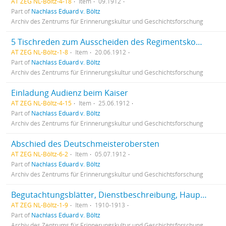
AT ZEG NL-Böltz-4-18
Item
09.1912
Part of
Nachlass Eduard v. Böltz
Archiv des Zentrums für Erinnerungskultur und Geschichtsforschung
5 Tischreden zum Ausscheiden des Regimentskommandanten Böltz
AT ZEG NL-Böltz-1-8
Item
20.06.1912
Part of
Nachlass Eduard v. Böltz
Archiv des Zentrums für Erinnerungskultur und Geschichtsforschung
Einladung Audienz beim Kaiser
AT ZEG NL-Böltz-4-15
Item
25.06.1912
Part of
Nachlass Eduard v. Böltz
Archiv des Zentrums für Erinnerungskultur und Geschichtsforschung
Abschied des Deutschmeisterobersten
AT ZEG NL-Böltz-6-2
Item
05.07.1912
Part of
Nachlass Eduard v. Böltz
Archiv des Zentrums für Erinnerungskultur und Geschichtsforschung
Begutachtungsblätter, Dienstbeschreibung, Hauptbericht
AT ZEG NL-Böltz-1-9
Item
1910-1913
Part of
Nachlass Eduard v. Böltz
Archiv des Zentrums für Erinnerungskultur und Geschichtsforschung