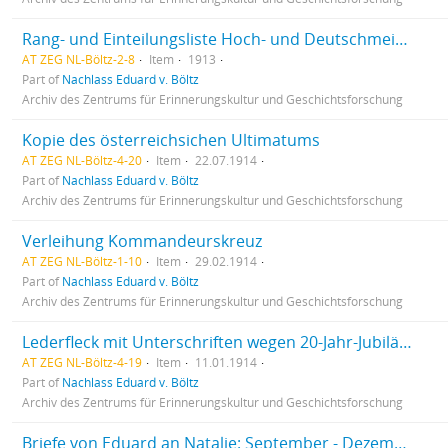
Rang- und Einteilungsliste Hoch- und Deutschmeister
AT ZEG NL-Böltz-2-8
Item
1913
Part of
Nachlass Eduard v. Böltz
Archiv des Zentrums für Erinnerungskultur und Geschichtsforschung
Kopie des österreichsichen Ultimatums
AT ZEG NL-Böltz-4-20
Item
22.07.1914
Part of
Nachlass Eduard v. Böltz
Archiv des Zentrums für Erinnerungskultur und Geschichtsforschung
Verleihung Kommandeurskreuz
AT ZEG NL-Böltz-1-10
Item
29.02.1914
Part of
Nachlass Eduard v. Böltz
Archiv des Zentrums für Erinnerungskultur und Geschichtsforschung
Lederfleck mit Unterschriften wegen 20-Jahr-Jubiläum Kapellmeister Wacek
AT ZEG NL-Böltz-4-19
Item
11.01.1914
Part of
Nachlass Eduard v. Böltz
Archiv des Zentrums für Erinnerungskultur und Geschichtsforschung
Briefe von Eduard an Natalie: September - Dezember 1914