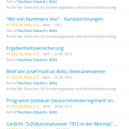
Part of
Nachlass Eduard v. Böltz
Archiv des Zentrums für Erinnerungskultur und Geschichtsforschung
"Wir von Nummero Vier" - Handzeichnungen
AT ZEG NL-Böltz-2-4
Item
1912
Part of
Nachlass Eduard v. Böltz
Archiv des Zentrums für Erinnerungskultur und Geschichtsforschung
Ergebenheitsversicherung
AT ZEG NL-Böltz-2-5
Item
20.06.1912
Part of
Nachlass Eduard v. Böltz
Brief von Josef Hudl an Böltz, Veteranenverein
AT ZEG NL-Böltz-2-6
Item
26.06.1912
Part of
Nachlass Eduard v. Böltz
Archiv des Zentrums für Erinnerungskultur und Geschichtsforschung
Programm Jubiläum Deutschmeisterregiment und Unterschriften
AT ZEG NL-Böltz-2-7
Item
28.09.1912
Part of
Nachlass Eduard v. Böltz
Gedicht "Sc[h]lussmanoever 1912 in der Morinje" von einem Freund