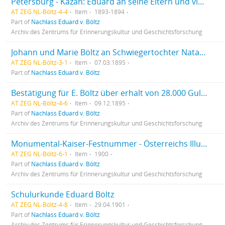
Petersburg - Kazan: Eduard an seine Eltern und vice versa
AT ZEG NL-Böltz-4-4
Item
1893-1894
Part of
Nachlass Eduard v. Böltz
Archiv des Zentrums für Erinnerungskultur und Geschichtsforschung
Johann und Marie Böltz an Schwiegertochter Natalie (Natascha)
AT ZEG NL-Böltz-3-1
Item
07.03.1895
Part of
Nachlass Eduard v. Böltz
Bestätigung für E. Böltz über erhalt von 28.000 Gulden
AT ZEG NL-Böltz-4-6
Item
09.12.1895
Part of
Nachlass Eduard v. Böltz
Archiv des Zentrums für Erinnerungskultur und Geschichtsforschung
Monumental-Kaiser-Festnummer - Österreichs Illustrierte Zeitung
AT ZEG NL-Böltz-6-1
Item
1900
Part of
Nachlass Eduard v. Böltz
Archiv des Zentrums für Erinnerungskultur und Geschichtsforschung
Schulurkunde Eduard Böltz
AT ZEG NL-Böltz-4-8
Item
29.04.1901
Part of
Nachlass Eduard v. Böltz
Archiv des Zentrums für Erinnerungskultur und Geschichtsforschung