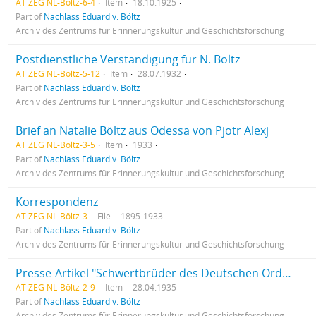
AT ZEG NL-Böltz-6-4
Item
18.10.1925
Part of
Nachlass Eduard v. Böltz
Archiv des Zentrums für Erinnerungskultur und Geschichtsforschung
Postdienstliche Verständigung für N. Böltz
AT ZEG NL-Böltz-5-12
Item
28.07.1932
Part of
Nachlass Eduard v. Böltz
Archiv des Zentrums für Erinnerungskultur und Geschichtsforschung
Brief an Natalie Böltz aus Odessa von Pjotr Alexj
AT ZEG NL-Böltz-3-5
Item
1933
Part of
Nachlass Eduard v. Böltz
Archiv des Zentrums für Erinnerungskultur und Geschichtsforschung
Korrespondenz
AT ZEG NL-Böltz-3
File
1895-1933
Part of
Nachlass Eduard v. Böltz
Archiv des Zentrums für Erinnerungskultur und Geschichtsforschung
Presse-Artikel "Schwertbrüder des Deutschen Ordens"
AT ZEG NL-Böltz-2-9
Item
28.04.1935
Part of
Nachlass Eduard v. Böltz
Archiv des Zentrums für Erinnerungskultur und Geschichtsforschung