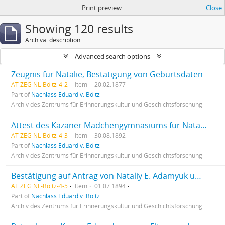
Print preview
Close
Showing 120 results
Archival description
Advanced search options
Zeugnis für Natalie, Bestätigung von Geburtsdaten
AT ZEG NL-Böltz-4-2
Item
20.02.1877
Part of
Nachlass Eduard v. Böltz
Archiv des Zentrums für Erinnerungskultur und Geschichtsforschung
Attest des Kazaner Mädchengymnasiums für Natalie Adamjuk und Urkunde für Goldmedaille
AT ZEG NL-Böltz-4-3
Item
30.08.1892
Part of
Nachlass Eduard v. Böltz
Archiv des Zentrums für Erinnerungskultur und Geschichtsforschung
Bestätigung auf Antrag von Nataliy E. Adamyuk um Lehrberechtigung Mathematik und Französisch
AT ZEG NL-Böltz-4-5
Item
01.07.1894
Part of
Nachlass Eduard v. Böltz
Archiv des Zentrums für Erinnerungskultur und Geschichtsforschung