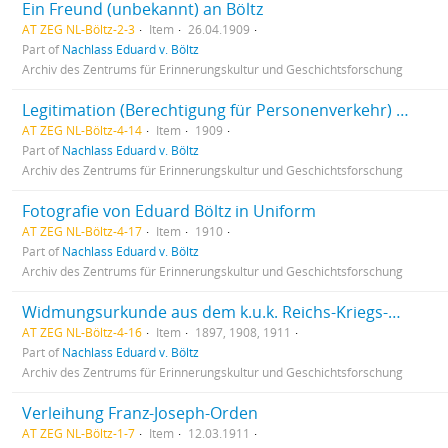
Ein Freund (unbekannt) an Böltz
AT ZEG NL-Böltz-2-3
Item
26.04.1909
Part of
Nachlass Eduard v. Böltz
Archiv des Zentrums für Erinnerungskultur und Geschichtsforschung
Legitimation (Berechtigung für Personenverkehr) für Eduard Böltz
AT ZEG NL-Böltz-4-14
Item
1909
Part of
Nachlass Eduard v. Böltz
Archiv des Zentrums für Erinnerungskultur und Geschichtsforschung
Fotografie von Eduard Böltz in Uniform
AT ZEG NL-Böltz-4-17
Item
1910
Part of
Nachlass Eduard v. Böltz
Archiv des Zentrums für Erinnerungskultur und Geschichtsforschung
Widmungsurkunde aus dem k.u.k. Reichs-Kriegs-Ministerium/Kanzleiarchiv
AT ZEG NL-Böltz-4-16
Item
1897, 1908, 1911
Part of
Nachlass Eduard v. Böltz
Archiv des Zentrums für Erinnerungskultur und Geschichtsforschung
Verleihung Franz-Joseph-Orden
AT ZEG NL-Böltz-1-7
Item
12.03.1911