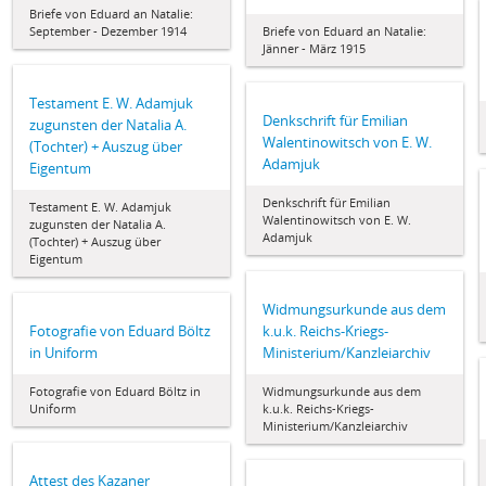
Briefe von Eduard an Natalie:
September - Dezember 1914
Briefe von Eduard an Natalie:
Jänner - März 1915
Testament E. W. Adamjuk
Denkschrift für Emilian
zugunsten der Natalia A.
Walentinowitsch von E. W.
(Tochter) + Auszug über
Adamjuk
Eigentum
Denkschrift für Emilian
Testament E. W. Adamjuk
Walentinowitsch von E. W.
zugunsten der Natalia A.
Adamjuk
(Tochter) + Auszug über
Eigentum
Widmungsurkunde aus dem
Fotografie von Eduard Böltz
k.u.k. Reichs-Kriegs-
in Uniform
Ministerium/Kanzleiarchiv
Fotografie von Eduard Böltz in
Widmungsurkunde aus dem
Uniform
k.u.k. Reichs-Kriegs-
Ministerium/Kanzleiarchiv
Attest des Kazaner