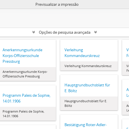
Previsualizar a impressão
Opções de pesquisa avançada
Anerkennungsurkunde
Verleihung
V
Korps-Offiziersschule
Kommandeurskreuz
F
Pressburg
Verleihung Kommandeurskreuz
V
F
Anerkennungsurkunde Korps-
Offiziersschule Pressburg
Hauptgrundbuchsblatt für
A
ando
E. Böltz
Programm Paleis de Sophie,
L
14.01.1906
Hauptgrundbuchsblatt für E.
Böltz
A
L
Programm Paleis de Sophie,
14.01.1906
Bestätigung Roter-Adler-