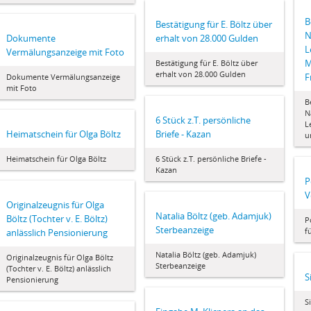
B
Bestätigung für E. Böltz über
N
Dokumente
erhalt von 28.000 Gulden
L
Vermälungsanzeige mit Foto
M
Bestätigung für E. Böltz über
erhalt von 28.000 Gulden
F
Dokumente Vermälungsanzeige
mit Foto
B
N
6 Stück z.T. persönliche
L
Heimatschein für Olga Böltz
Briefe - Kazan
u
Heimatschein für Olga Böltz
6 Stück z.T. persönliche Briefe -
Kazan
P
V
Originalzeugnis für Olga
Natalia Böltz (geb. Adamjuk)
Böltz (Tochter v. E. Böltz)
P
Sterbeanzeige
f
anlässlich Pensionierung
Natalia Böltz (geb. Adamjuk)
Originalzeugnis für Olga Böltz
Sterbeanzeige
(Tochter v. E. Böltz) anlässlich
S
Pensionierung
S