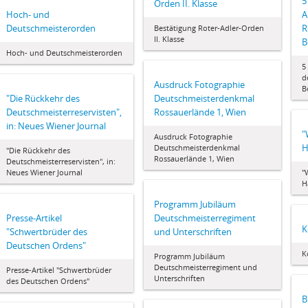
5
Orden II. Klasse
Hoch- und
A
Deutschmeisterorden
R
Bestätigung Roter-Adler-Orden
II. Klasse
B
Hoch- und Deutschmeisterorden
5
d
Ausdruck Fotographie
B
"Die Rückkehr des
Deutschmeisterdenkmal
Deutschmeisterreservisten",
Rossauerlände 1, Wien
in: Neues Wiener Journal
"
Ausdruck Fotographie
H
Deutschmeisterdenkmal
"Die Rückkehr des
Rossauerlände 1, Wien
Deutschmeisterreservisten", in:
Neues Wiener Journal
"
H
Programm Jubiläum
Presse-Artikel
Deutschmeisterregiment
K
"Schwertbrüder des
und Unterschriften
Deutschen Ordens"
K
Programm Jubiläum
Deutschmeisterregiment und
Presse-Artikel "Schwertbrüder
Unterschriften
des Deutschen Ordens"
B