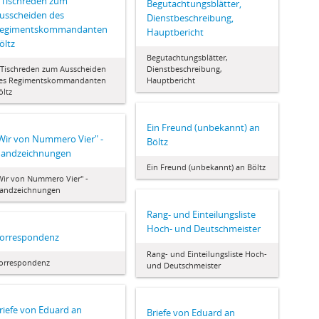
 Tischreden zum
Begutachtungsblätter,
usscheiden des
Dienstbeschreibung,
egimentskommandanten
Hauptbericht
öltz
Begutachtungsblätter,
 Tischreden zum Ausscheiden
Dienstbeschreibung,
es Regimentskommandanten
Hauptbericht
öltz
Ein Freund (unbekannt) an
Wir von Nummero Vier" -
Böltz
andzeichnungen
Ein Freund (unbekannt) an Böltz
Wir von Nummero Vier" -
andzeichnungen
Rang- und Einteilungsliste
Hoch- und Deutschmeister
orrespondenz
Rang- und Einteilungsliste Hoch-
orrespondenz
und Deutschmeister
riefe von Eduard an
Briefe von Eduard an