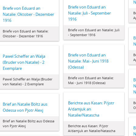
N
Briefe von Eduard an
Briefe von Eduard an
Natalie: Juli - September
B
Natalie: Oktober - Dezember
A
1916
1916
Briefe von Eduard an Natalie: Juli
Briefe von Eduard an Natalie:
- September 1916
Oktober - Dezember 1916
B
N
Briefe von Eduard an
B
Pawel Scheffer an Walja
A
Natalie: Mai - Juni 1918
(Bruder von Natalie) - 2
(Odessa)
Exemplare
Briefe von Eduard an Natalie:
Pawel Scheffer an Walja (Bruder
B
Mai - Juni 1918 (Odessa)
von Natalie) - 2 Exemplare
N
N
Berichte aus Kasan: P/jotr
B
Brief an Natalie Böltz aus
O
A/damjuk an
Odessa von Pjotr Alexj
Natalie/Natascha
Brief an Natalie Böltz aus Odessa
von Pjotr Alexj
Berichte aus Kasan: P/jotr
B
A/damjuk an Natalie/Natascha
N