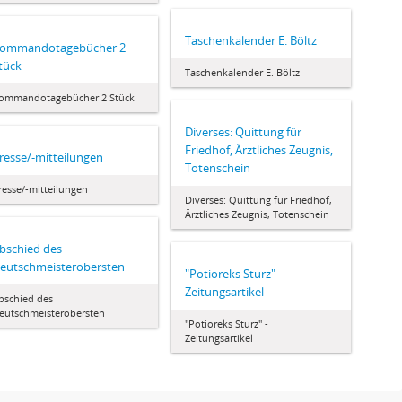
Taschenkalender E. Böltz
ommandotagebücher 2
tück
Taschenkalender E. Böltz
ommandotagebücher 2 Stück
Diverses: Quittung für
Friedhof, Ärztliches Zeugnis,
resse/-mitteilungen
Totenschein
resse/-mitteilungen
Diverses: Quittung für Friedhof,
Ärztliches Zeugnis, Totenschein
bschied des
eutschmeisterobersten
"Potioreks Sturz" -
Zeitungsartikel
bschied des
eutschmeisterobersten
"Potioreks Sturz" -
Zeitungsartikel