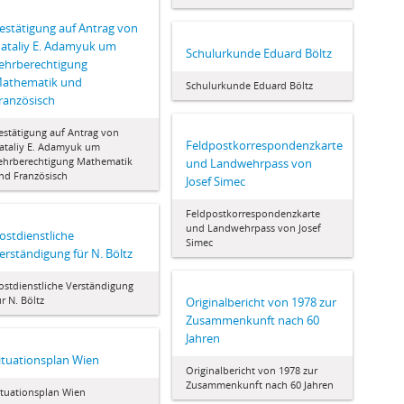
estätigung auf Antrag von
ataliy E. Adamyuk um
Schulurkunde Eduard Böltz
ehrberechtigung
athematik und
Schulurkunde Eduard Böltz
ranzösisch
estätigung auf Antrag von
Feldpostkorrespondenzkarte
ataliy E. Adamyuk um
ehrberechtigung Mathematik
und Landwehrpass von
nd Französisch
Josef Simec
Feldpostkorrespondenzkarte
und Landwehrpass von Josef
ostdienstliche
Simec
erständigung für N. Böltz
ostdienstliche Verständigung
ür N. Böltz
Originalbericht von 1978 zur
Zusammenkunft nach 60
Jahren
ituationsplan Wien
Originalbericht von 1978 zur
Zusammenkunft nach 60 Jahren
ituationsplan Wien