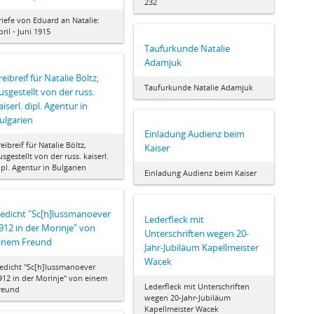
232
riefe von Eduard an Natalie:
pril - Juni 1915
Taufurkunde Natalie
Adamjuk
reibreif für Natalie Böltz,
Taufurkunde Natalie Adamjuk
usgestellt von der russ.
aiserl. dipl. Agentur in
ulgarien
Einladung Audienz beim
reibreif für Natalie Böltz,
Kaiser
usgestellt von der russ. kaiserl.
ipl. Agentur in Bulgarien
Einladung Audienz beim Kaiser
edicht "Sc[h]lussmanoever
Lederfleck mit
912 in der Morinje" von
Unterschriften wegen 20-
inem Freund
Jahr-Jubiläum Kapellmeister
Wacek
edicht "Sc[h]lussmanoever
912 in der Morinje" von einem
Lederfleck mit Unterschriften
reund
wegen 20-Jahr-Jubiläum
Kapellmeister Wacek