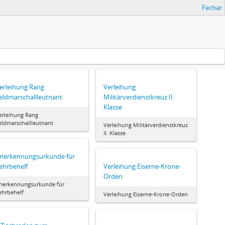
Fechar
erleihung Rang
Verleihung
eldmarschallleutnant
Militärverdienstkreuz II.
Klasse
erleihung Rang
eldmarschallleutnant
Verleihung Militärverdienstkreuz
II. Klasse
nerkennungsurkunde für
ehrbehelf
Verleihung Eiserne-Krone-
Orden
nerkennungsurkunde für
ehrbehelf
Verleihung Eiserne-Krone-Orden