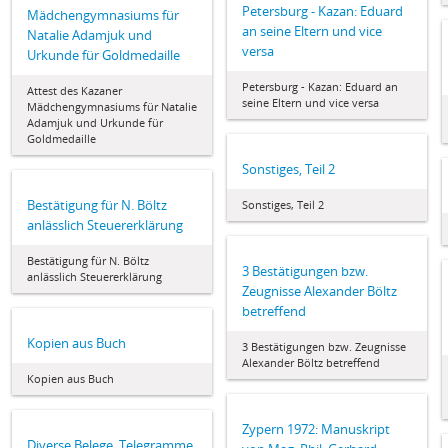
Petersburg - Kazan: Eduard
Mädchengymnasiums für
an seine Eltern und vice
Natalie Adamjuk und
versa
Urkunde für Goldmedaille
Petersburg - Kazan: Eduard an
Attest des Kazaner
seine Eltern und vice versa
Mädchengymnasiums für Natalie
Adamjuk und Urkunde für
Goldmedaille
Sonstiges, Teil 2
Bestätigung für N. Böltz
Sonstiges, Teil 2
anlässlich Steuererklärung
Bestätigung für N. Böltz
3 Bestätigungen bzw.
anlässlich Steuererklärung
Zeugnisse Alexander Böltz
betreffend
Kopien aus Buch
3 Bestätigungen bzw. Zeugnisse
Alexander Böltz betreffend
Kopien aus Buch
Zypern 1972: Manuskript
Diverse Belege, Telegramme,