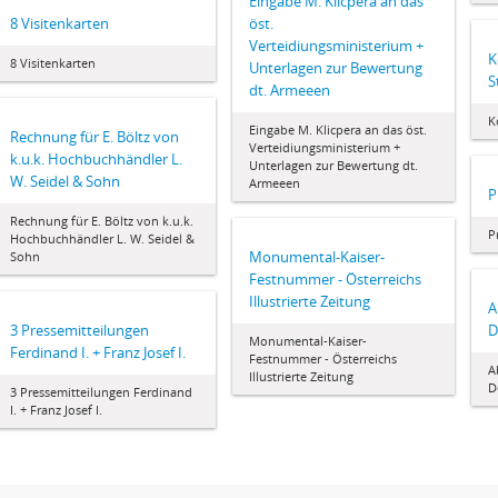
Eingabe M. Klicpera an das
8 Visitenkarten
öst.
Verteidiungsministerium +
K
8 Visitenkarten
Unterlagen zur Bewertung
S
dt. Armeeen
K
Eingabe M. Klicpera an das öst.
Rechnung für E. Böltz von
Verteidiungsministerium +
k.u.k. Hochbuchhändler L.
Unterlagen zur Bewertung dt.
W. Seidel & Sohn
Armeeen
P
Rechnung für E. Böltz von k.u.k.
P
Hochbuchhändler L. W. Seidel &
Monumental-Kaiser-
Sohn
Festnummer - Österreichs
Illustrierte Zeitung
A
3 Pressemitteilungen
D
Monumental-Kaiser-
Ferdinand I. + Franz Josef I.
Festnummer - Österreichs
A
Illustrierte Zeitung
D
3 Pressemitteilungen Ferdinand
I. + Franz Josef I.