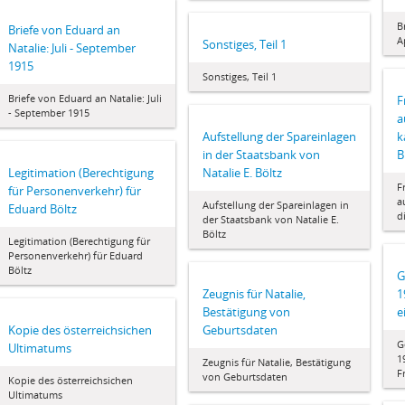
B
Briefe von Eduard an
A
Sonstiges, Teil 1
Natalie: Juli - September
1915
Sonstiges, Teil 1
Briefe von Eduard an Natalie: Juli
F
- September 1915
a
Aufstellung der Spareinlagen
k
in der Staatsbank von
B
Legitimation (Berechtigung
Natalie E. Böltz
F
für Personenverkehr) für
a
Aufstellung der Spareinlagen in
Eduard Böltz
d
der Staatsbank von Natalie E.
Böltz
Legitimation (Berechtigung für
Personenverkehr) für Eduard
Böltz
G
Zeugnis für Natalie,
1
Bestätigung von
e
Kopie des österreichsichen
Geburtsdaten
G
Ultimatums
1
Zeugnis für Natalie, Bestätigung
F
von Geburtsdaten
Kopie des österreichsichen
Ultimatums