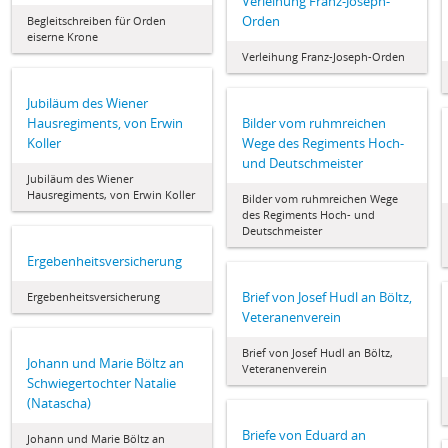
Verleihung Franz-Joseph-
Orden
Begleitschreiben für Orden
eiserne Krone
Verleihung Franz-Joseph-Orden
Jubiläum des Wiener
Hausregiments, von Erwin
Bilder vom ruhmreichen
Koller
Wege des Regiments Hoch-
und Deutschmeister
Jubiläum des Wiener
Hausregiments, von Erwin Koller
Bilder vom ruhmreichen Wege
des Regiments Hoch- und
Deutschmeister
Ergebenheitsversicherung
Brief von Josef Hudl an Böltz,
Ergebenheitsversicherung
Veteranenverein
Brief von Josef Hudl an Böltz,
Johann und Marie Böltz an
Veteranenverein
Schwiegertochter Natalie
(Natascha)
Briefe von Eduard an
Johann und Marie Böltz an